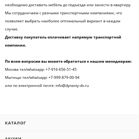
необходимо доставить мебель до подъезда или занести в квартиру.
Мы сотрудничаем с разными транспортными компаниями, что
позволяет выбрать наиболее оптимальный вариант в каждом
случае.
Доставку покупатель оплачивает напрямую транспортной
компании.
По всем вопросам вы можете обратиться к нашим менеджерам:
Москва тел/whatsapp:
+
7
-
9
1
6
-
6
5
6
-
5
1
-
4
5
Мытищи тел/whatsapp: +7-999-879-00-94
или по электронной почте:
info@dynasty-dv.ru
КАТАЛОГ
АКЦИИ