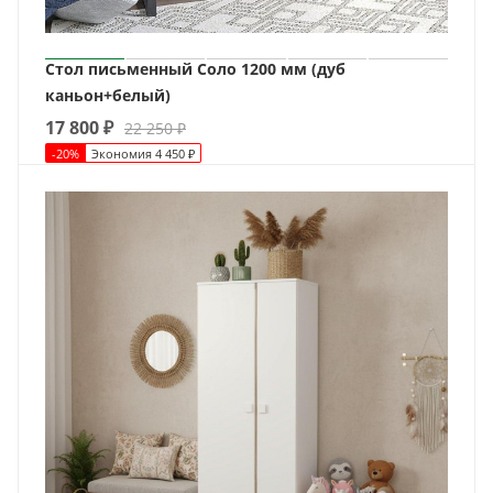
Стол письменный Соло 1200 мм (дуб
каньон+белый)
17 800
₽
22 250
₽
-
20
%
Экономия
4 450
₽