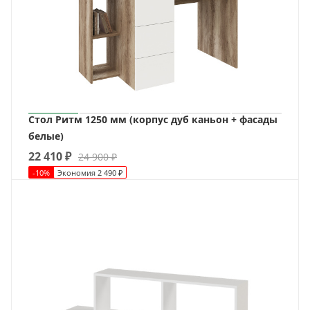
Стол Ритм 1250 мм (корпус дуб каньон + фасады
белые)
22 410
₽
24 900
₽
-
10
%
Экономия
2 490
₽