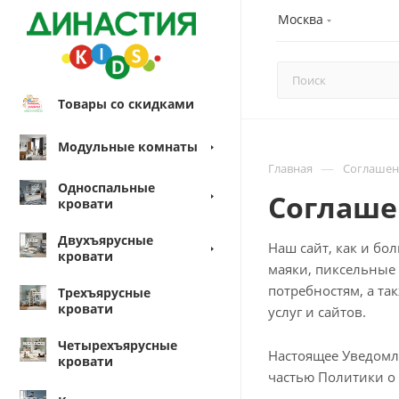
Москва
Товары со скидками
Модульные комнаты
—
Главная
Соглашени
Односпальные
Соглашен
кровати
Двухъярусные
Наш сайт, как и бо
кровати
маяки, пиксельные 
потребностям, а т
Трехъярусные
кровати
услуг и сайтов.
Четырехъярусные
Настоящее Уведомле
кровати
частью Политики о