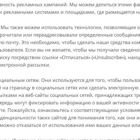
вность рекламных кампаний. Мы можем делиться этими ф
и рекламными системами и площадками, где размещается н
. Мы также можем использовать технологии, позволяющие о
прочитали или переадресовывали определенные сообщения
ую почту. Это необходимо, чтобы сделать наши средства к
зователя. Если вы не желаете, чтобы мы получали сведени
ску посредством ссылки «Отписаться» («Unsubscribe»), нах
лектронной рассылки.
оциальным сетям. Они используются для того, чтобы польз
 на страницу в социальных сетях или сделать электронную
сылками на веб-сайты социальных сетей, принадлежащих тр
чередь могут фиксировать информацию о вашей активности 
йте. Пожалуйста, ознакомьтесь с соответствующими услови
денциальности таких сайтов для понимания того, как они 
к можно отказаться от использования ими ваших данных или