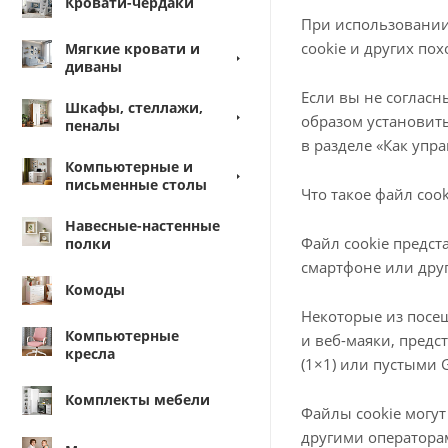
Кровати-чердаки
При использовании 
cookie и других по
Мягкие кровати и
диваны
Если вы не соглас
Шкафы, стеллажи,
образом установить
пеналы
в разделе «Как упра
Компьютерные и
письменные столы
Что такое файл coo
Навесные-настенные
Файл cookie предс
полки
смартфоне или друг
Комоды
Некоторые из посе
Компьютерные
и веб-маяки, пред
кресла
(1×1) или пустыми 
Комплекты мебели
Файлы cookie могут
другими операторам