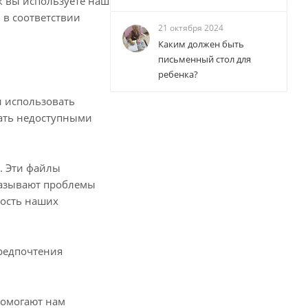
к вы используете наш
 в соответствии
21 октября 2024
Каким должен быть
письменный стол для
ребенка?
и использовать
ать недоступными
. Эти файлы
казывают проблемы
ность наших
редпочтения
помогают нам