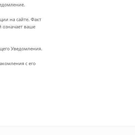
едомление.
ии на сайте. Факт
й означает ваше
щего Уведомления.
акомления с его