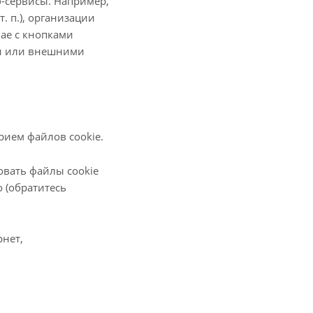
б-сервисы. Например,
. п.), организации
чае с кнопками
ми или внешними
ием файлов cookie.
овать файлы cookie
о (обратитесь
рнет,