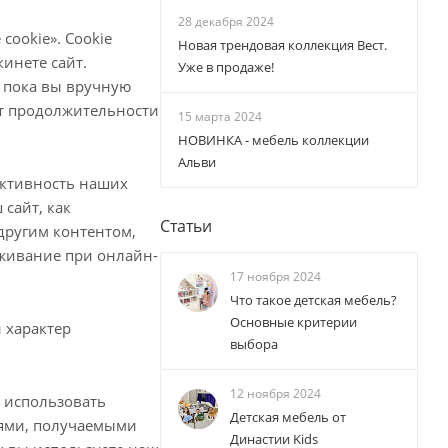
28 декабря 2024
cookie». Cookie
Новая трендовая коллекция Вест.
инете сайт.
Уже в продаже!
и пока вы вручную
 от продолжительности
15 марта 2024
НОВИНКА - мебель коллекции
Альви
ективность наших
 сайт, как
Статьи
 другим контентом,
живание при онлайн-
17 ноября 2024
Что такое детская мебель?
Основные критерии
 характер
выбора
12 ноября 2024
м использовать
Детская мебель от
иями, получаемыми
Династии Kids