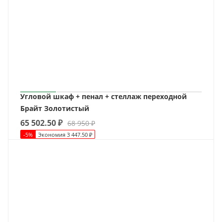
Угловой шкаф + пенал + стеллаж переходной
Брайт Золотистый
65 502.50
₽
68 950
₽
-
5
%
Экономия
3 447.50
₽