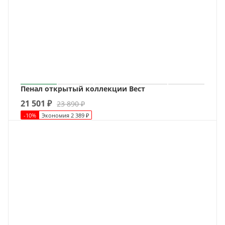
Пенал открытый коллекции Вест
21 501
₽
23 890
₽
-
10
%
Экономия
2 389
₽