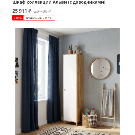
Шкаф коллекции Альви (с доводчиками)
25 911
₽
28 790
₽
-
10
%
Экономия
2 879
₽