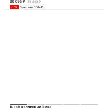
30 096
₽
33 440
₽
-
10
%
Экономия
3 344
₽
Шкаф коллекции Умка