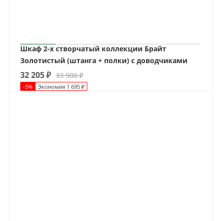
Шкаф 2-х створчатый коллекции Брайт
Золотистый (штанга + полки) с доводчиками
32 205
₽
33 900
₽
-
5
%
Экономия
1 695
₽