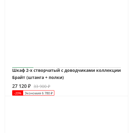
Шкаф 2-х створчатый с доводчиками коллекции
Брайт (штанга + полки)
27 120
₽
33 900
₽
-
20
%
Экономия
6 780
₽