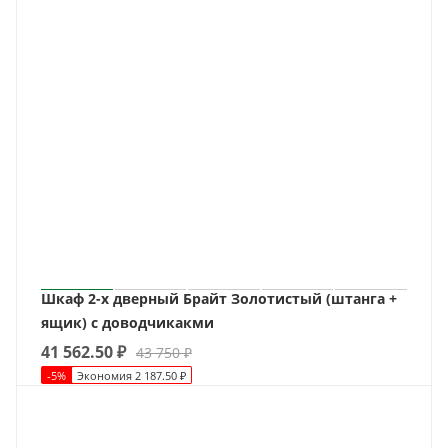
Шкаф 2-х дверный Брайт Золотистый (штанга +
ящик) с доводчикакми
41 562.50
₽
43 750
₽
-
5
%
Экономия
2 187.50
₽