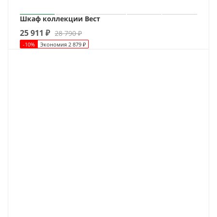
Шкаф коллекции Вест
25 911
₽
28 790
₽
-
10
%
Экономия
2 879
₽