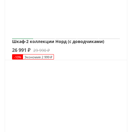
Шкаф-2 коллекции Норд (с доводчиками)
26 991
₽
29 990
₽
-
10
%
Экономия
2 999
₽