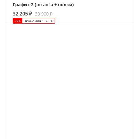
Графит-2 (штанга + полки)
32 205
₽
33 900
₽
-
5
%
Экономия
1 695
₽