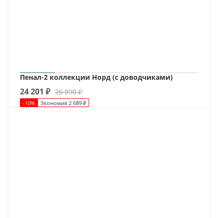
Пенал-2 коллекции Норд (с доводчиками)
24 201
₽
26 890
₽
-
10
%
Экономия
2 689
₽