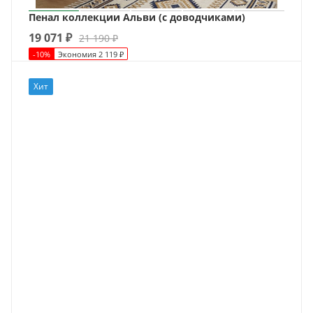
Пенал коллекции Альви (с доводчиками)
19 071
₽
21 190
₽
-
10
%
Экономия
2 119
₽
Хит