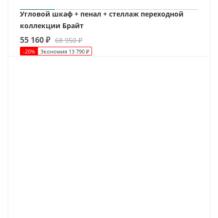
Угловой шкаф + пенал + стеллаж переходной
коллекции Брайт
55 160
₽
68 950
₽
-
20
%
Экономия
13 790
₽