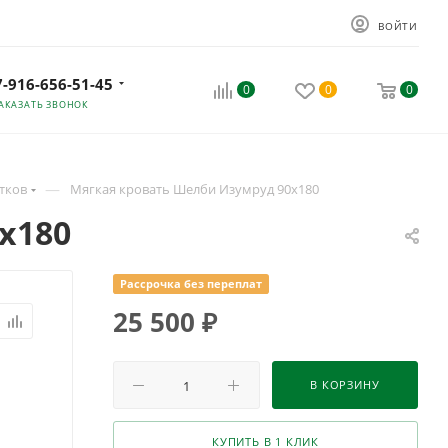
ВОЙТИ
7-916-656-51-45
0
0
0
АКАЗАТЬ ЗВОНОК
—
тков
Мягкая кровать Шелби Изумруд 90х180
х180
Рассрочка без переплат
25 500
₽
В КОРЗИНУ
КУПИТЬ В 1 КЛИК