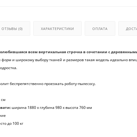
ОТЗЫВЫ
(0)
ХАРАКТЕРИСТИКИ
ОПЛАТА
ДОСТ
 полюбившаяся всем вертикальная строчка в сочетании с деревянным
 форм и широкому выбору тканей и размеров такая модель идеально впи
одростка.
волит беспрепятственно проезжать роботу-пылесосу.
 см
овати:
ширина 1880 x глубина 980 x высота 760 мм
ние
сто до 100 кг