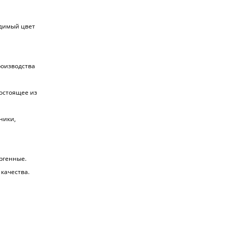
одимый цвет
роизводства
состоящее из
ники,
ргенные.
 качества.