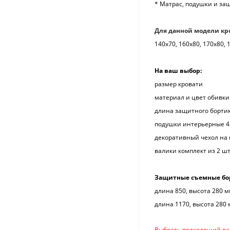
* Матрас, подушки и за
Для данной модели кр
140х70, 160х80, 170х80,
На ваш выбор:
размер кровати
материал и цвет обивки 
длина защитного бортика
подушки интерьерные 45
декоративный чехол на м
валики комплект из 2 шт
Защитные съемные бор
длина 850, высота 280 м
длина 1170, высота 280 
Выбрать подходящий ва