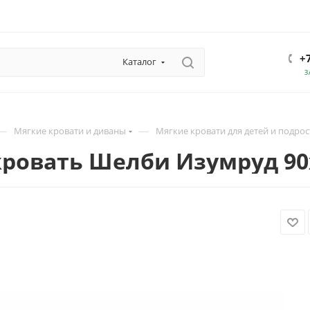
+
Каталог
З
—
—
Мягкие кровати и диваны
Мягкие кровати для детей и подрос
кровать Шелби Изумруд 90