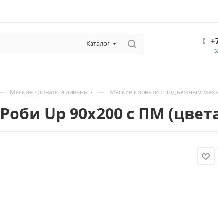
+
Каталог
З
—
—
Мягкие кровати и диваны
Мягкие кровати с подъемным мех
Роби Up 90х200 с ПМ (цвет