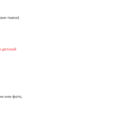
ории ткани)
к детской
ни или фото,