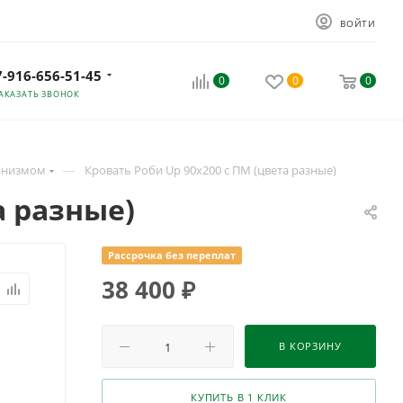
ВОЙТИ
7-916-656-51-45
0
0
0
АКАЗАТЬ ЗВОНОК
—
анизмом
Кровать Роби Up 90х200 с ПМ (цвета разные)
а разные)
Рассрочка без переплат
38 400
₽
В КОРЗИНУ
КУПИТЬ В 1 КЛИК