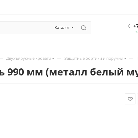
+
Каталог
З
—
—
—
Двухъярусные кровати
Защитные бортики и поручни
ь 990 мм (металл белый м