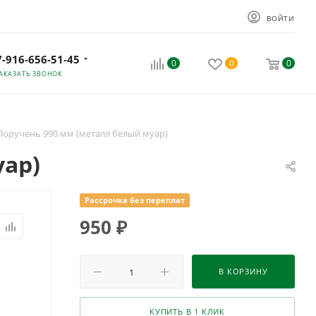
ВОЙТИ
7-916-656-51-45
0
0
0
АКАЗАТЬ ЗВОНОК
Поручень 990 мм (металл белый муар)
уар)
Рассрочка без переплат
950
₽
В КОРЗИНУ
КУПИТЬ В 1 КЛИК