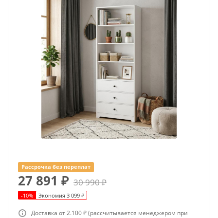
Рассрочка без переплат
27 891
₽
30 990
₽
-
10
%
Экономия
3 099
₽
Доставка от 2.100 ₽ (рассчитывается менеджером при