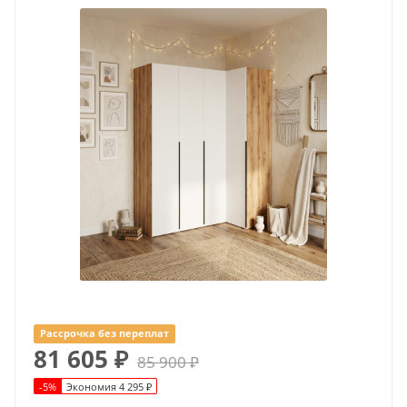
Рассрочка без переплат
81 605
₽
85 900
₽
-
5
%
Экономия
4 295
₽