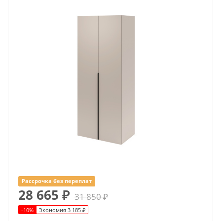
Рассрочка без переплат
28 665
₽
31 850
₽
-
10
%
Экономия
3 185
₽